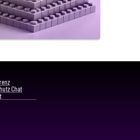
renz
hutz Chat
t