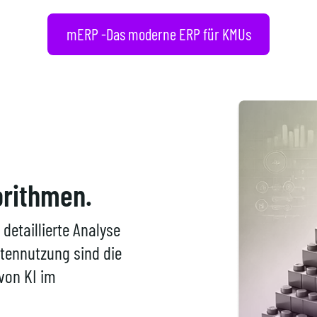
mERP -Das moderne ERP für KMUs
orithmen.
detaillierte Analyse
atennutzung sind die
von KI im