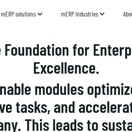
mERP solutions
mERP Industries
Abo
Foundation for Enterp
Excellence.
inable modules optimiz
ive tasks, and acceler
ny. This leads to sust