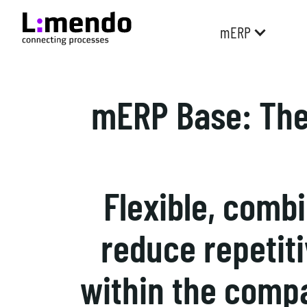
mERP
mERP Base: The 
Flexible, comb
reduce repetit
within the compa