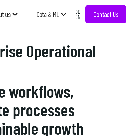
DE
Contact Us
ut us
Data & ML
EN
rise Operational
e workflows,
ate processes
ainable growth