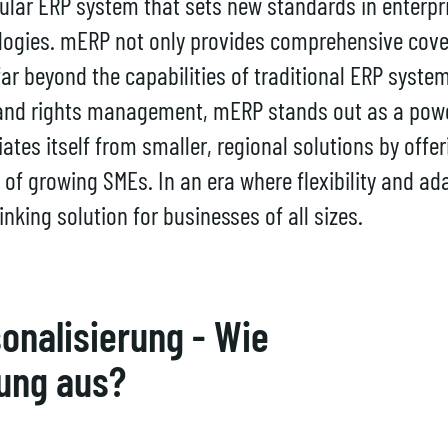
ar ERP system that sets new standards in enterpri
ogies. mERP not only provides comprehensive cover
 far beyond the capabilities of traditional ERP syst
 and rights management, mERP stands out as a power
tiates itself from smaller, regional solutions by offe
 of growing SMEs. In an era where flexibility and ad
nking solution for businesses of all sizes.
onalisierung - Wie
ung aus?