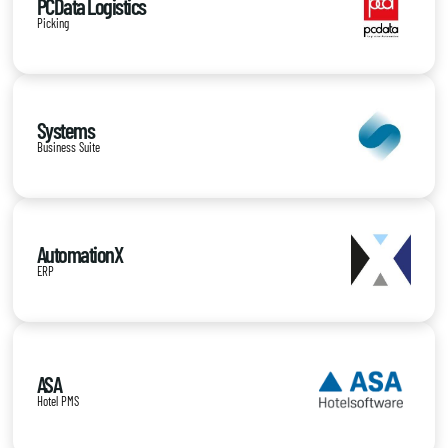
PCData Logistics
Picking
Systems
Business Suite
AutomationX
ERP
ASA
Hotel PMS